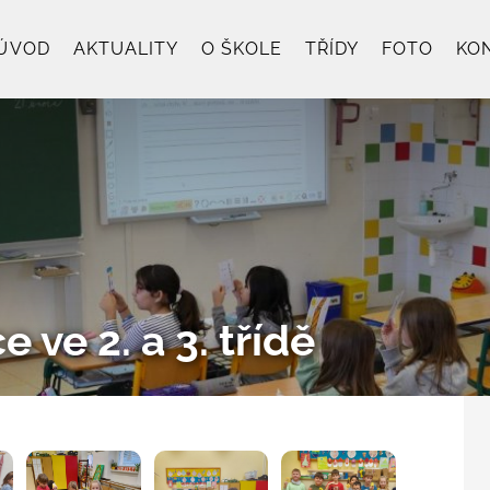
ÚVOD
AKTUALITY
O ŠKOLE
TŘÍDY
FOTO
KO
ve 2. a 3. třídě