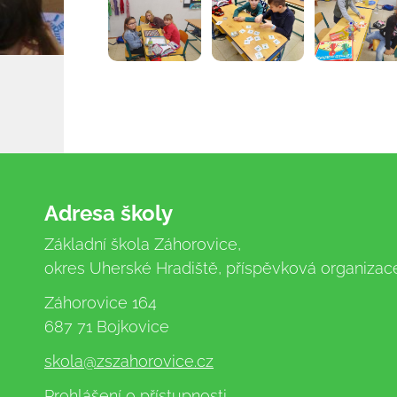
Adresa školy
Základní škola Záhorovice,
okres Uherské Hradiště, příspěvková organizac
Záhorovice 164
687 71 Bojkovice
skola
@zszahorovice.cz
Prohlášení o přístupnosti