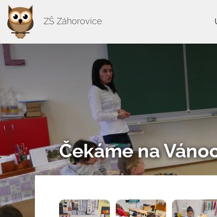
ZŠ Záhorovice
Čekáme na Vánoce 