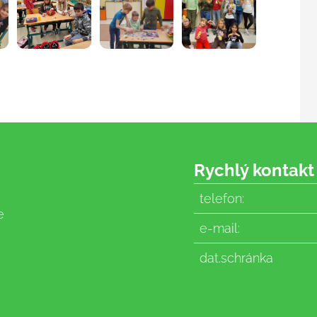
Rychlý kontakt
telefon:
e
e-mail:
dat.schránka