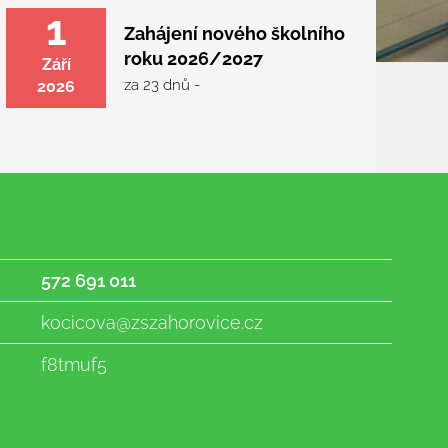
1
Zahájení nového školního
roku 2026/2027
Září
za 23 dnů -
2026
572 691 011
kocicova@zszahorovice.cz
f8tmuf5