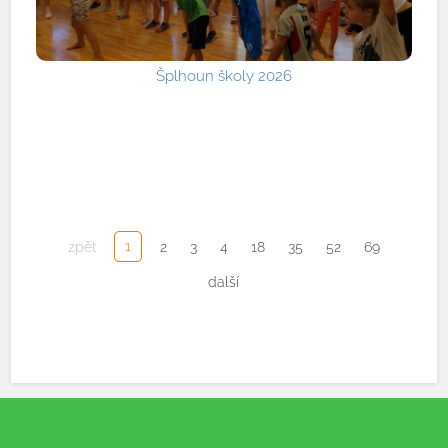
Šplhoun školy 2026
1
zpět
2
3
4
18
35
52
69
další