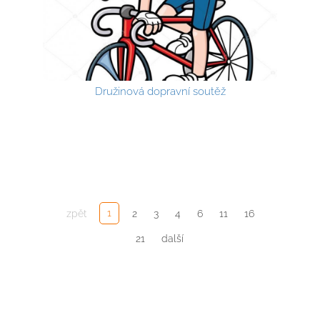
Družinová dopravní soutěž
1
zpět
2
3
4
6
11
16
21
další