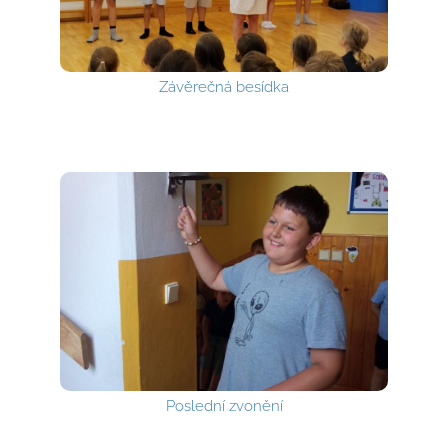
Závěrečná besídka
Poslední zvonění