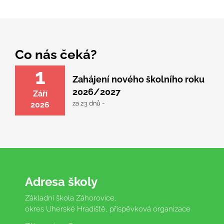
Co nás čeká?
1
Zahájení nového školního roku
2026/2027
Září
za 23 dnů -
2026
Adresa školy
Základní škola Záhorovice,
okres Uherské Hradiště, příspěvková organizace