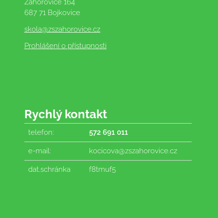
Záhorovice 164
687 71 Bojkovice
skola
@zszahorovice.cz
Prohlášení o přístupnosti
Rychlý kontakt
telefon:
572 691 011
e-mail:
kocicova@zszahorovice.cz
dat.schránka
f8tmuf5