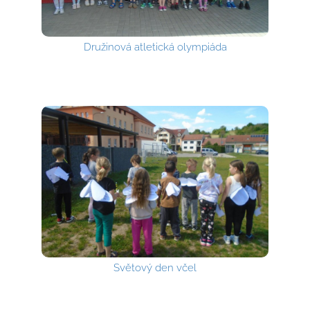
Družinová atletická olympiáda
Světový den včel