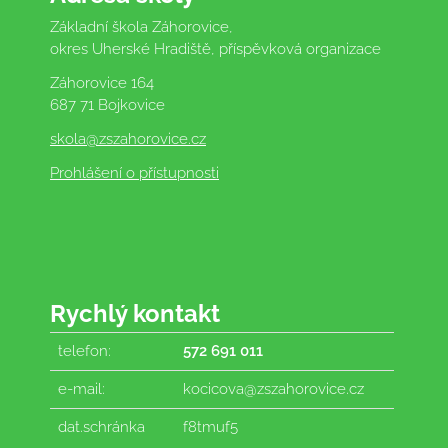
Základní škola Záhorovice,
okres Uherské Hradiště, příspěvková organizace
Záhorovice 164
687 71 Bojkovice
skola
@zszahorovice.cz
Prohlášení o přístupnosti
Rychlý kontakt
telefon:
572 691 011
e-mail:
kocicova@zszahorovice.cz
dat.schránka
f8tmuf5