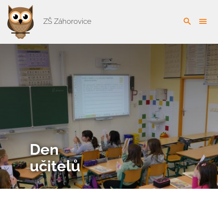
search
menu
ZŠ Záhorovice
Den
učitelů