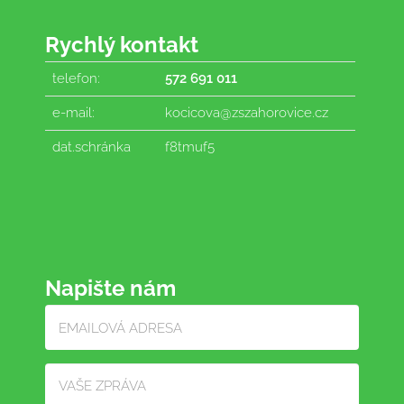
Rychlý kontakt
telefon:
572 691 011
e-mail:
kocicova@zszahorovice.cz
dat.schránka
f8tmuf5
Napište nám