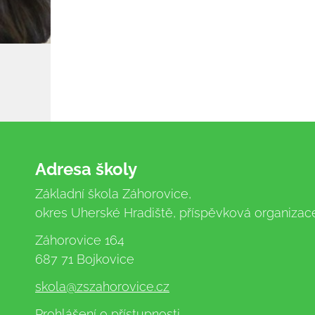
Adresa školy
Základní škola Záhorovice,
okres Uherské Hradiště, příspěvková organizac
Záhorovice 164
687 71 Bojkovice
skola
@zszahorovice.cz
Prohlášení o přístupnosti