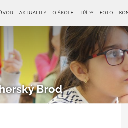
ÚVOD
AKTUALITY
O ŠKOLE
TŘÍDY
FOTO
KO
Uherský Brod