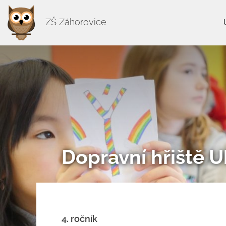
ZŠ Záhorovice
Dopravní hřiště 
4. ročník