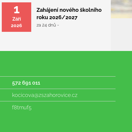
1
Zahájení nového školního
roku 2026/2027
Září
za 24 dnů -
2026
572 691 011
kocicova@zszahorovice.cz
f8tmuf5