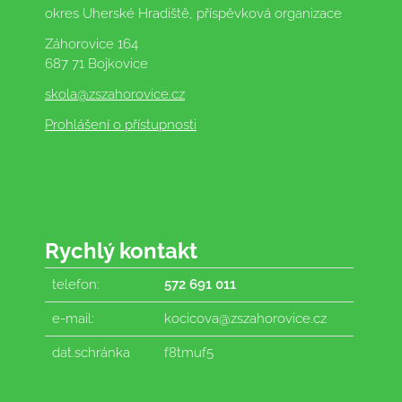
okres Uherské Hradiště, příspěvková organizace
Záhorovice 164
687 71 Bojkovice
skola
@zszahorovice.cz
Prohlášení o přístupnosti
Rychlý kontakt
telefon:
572 691 011
e-mail:
kocicova@zszahorovice.cz
dat.schránka
f8tmuf5