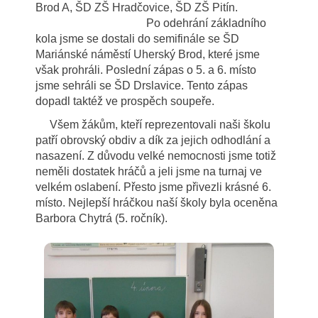
Brod A, ŠD ZŠ Hradčovice, ŠD ZŠ Pitín.
Po odehrání základního
kola jsme se dostali do semifinále se ŠD
Mariánské náměstí Uherský Brod, které jsme
však prohráli. Poslední zápas o 5. a 6. místo
jsme sehráli se ŠD Drslavice. Tento zápas
dopadl taktéž ve prospěch soupeře.
Všem žákům, kteří reprezentovali naši školu
patří obrovský obdiv a dík za jejich odhodlání a
nasazení. Z důvodu velké nemocnosti jsme totiž
neměli dostatek hráčů a jeli jsme na turnaj ve
velkém oslabení. Přesto jsme přivezli krásné 6.
místo. Nejlepší hráčkou naší školy byla oceněna
Barbora Chytrá (5. ročník).