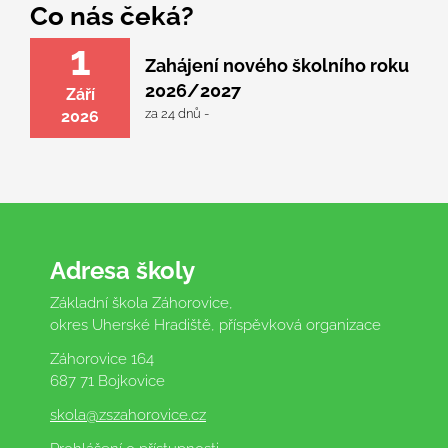
Co nás čeká?
1
Zahájení nového školního roku
2026/2027
Září
za 24 dnů -
2026
Adresa školy
Základní škola Záhorovice,
okres Uherské Hradiště, příspěvková organizace
Záhorovice 164
687 71 Bojkovice
skola
@zszahorovice.cz