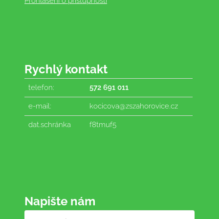
Prohlášení o přístupnosti
Rychlý kontakt
telefon:
572 691 011
e-mail:
kocicova@zszahorovice.cz
dat.schránka
f8tmuf5
Napište nám