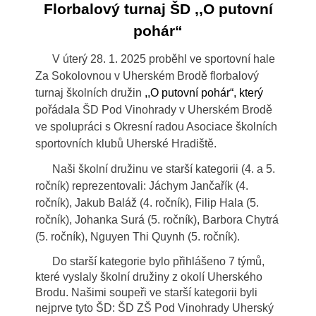
Florbalový turnaj ŠD ,,O putovní
pohár“
V úterý 28. 1. 2025 proběhl ve sportovní hale
Za Sokolovnou v Uherském Brodě florbalový
turnaj školních družin
,,O putovní pohár“, který
pořádala ŠD Pod Vinohrady v Uherském Brodě
ve spolupráci s Okresní radou Asociace školních
sportovních klubů Uherské Hradiště.
Naši školní družinu ve starší kategorii (4. a 5.
ročník) reprezentovali: Jáchym Jančařík (4.
ročník), Jakub Baláž (4. ročník), Filip Hala (5.
ročník), Johanka Surá (5. ročník), Barbora Chytrá
(5. ročník), Nguyen Thi Quynh (5. ročník).
Do starší kategorie bylo přihlášeno 7 týmů,
které vyslaly školní družiny z okolí Uherského
Brodu. Našimi soupeři ve starší kategorii byli
nejprve tyto ŠD: ŠD ZŠ Pod Vinohrady Uherský