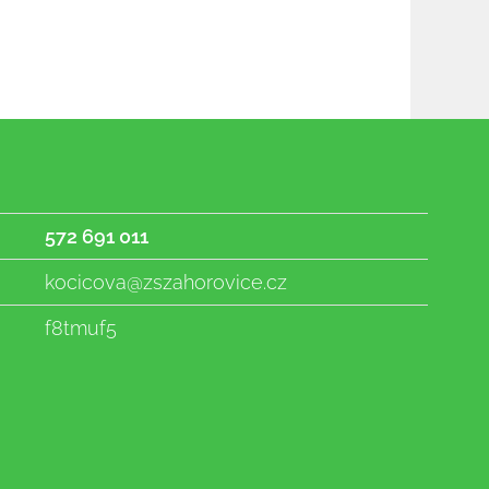
572 691 011
kocicova@zszahorovice.cz
f8tmuf5