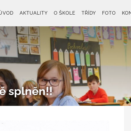
ÚVOD
AKTUALITY
O ŠKOLE
TŘÍDY
FOTO
KO
ě splněn!!