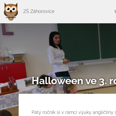
ZŠ Záhorovice
Halloween ve 3. r
Pátý ročník si v rámci výuky angličtiny