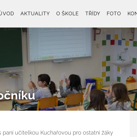
ÚVOD
AKTUALITY
O ŠKOLE
TŘÍDY
FOTO
KO
očníku
 s paní učitelkou Kuchařovou pro ostatní žáky