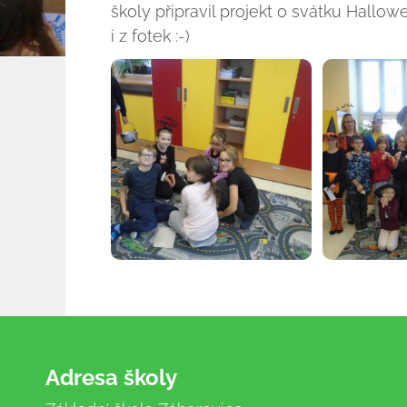
školy připravil projekt o svátku Hallowee
i z fotek :-)
Adresa školy