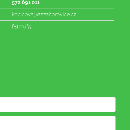
572 691 011
kocicova@zszahorovice.cz
f8tmuf5