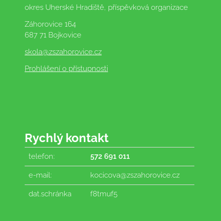
okres Uherské Hradiště, příspěvková organizace
Záhorovice 164
687 71 Bojkovice
skola
@zszahorovice.cz
Prohlášení o přístupnosti
Rychlý kontakt
telefon:
572 691 011
e-mail:
kocicova@zszahorovice.cz
dat.schránka
f8tmuf5