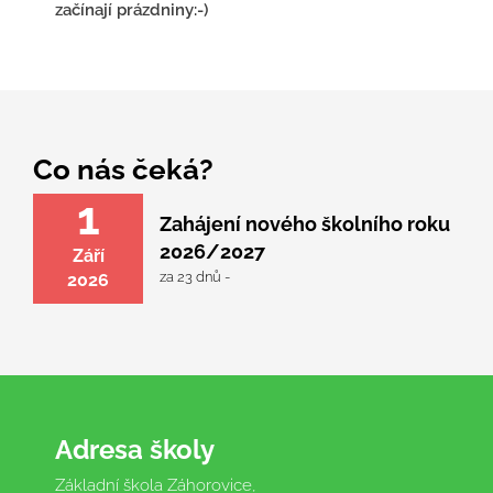
začínají prázdniny:-)
Co nás čeká?
1
Zahájení nového školního roku
2026/2027
Září
za 23 dnů -
2026
Adresa školy
Základní škola Záhorovice,