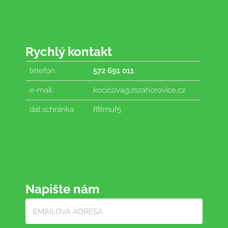
Rychlý kontakt
telefon:
572 691 011
e-mail:
kocicova@zszahorovice.cz
dat.schránka
f8tmuf5
Napište nám