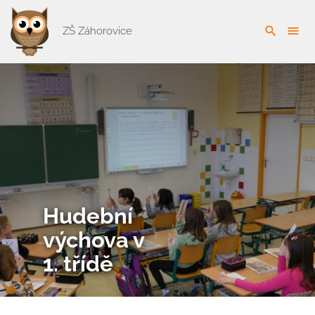
search
menu
ZŠ Záhorovice
Hudební
výchova v
1. třídě