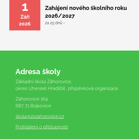
1
Zahájení nového školního roku
2026/2027
Září
za 25 dnů -
2026
Adresa školy
Základní škola Záhorovice,
okres Uherské Hradiště, příspěvková organizace
Záhorovice 164
687 71 Bojkovice
skola
@zszahorovice.cz
Prohlášení o přístupnosti