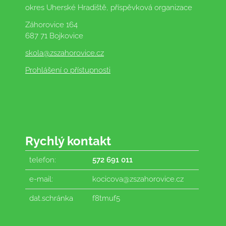
okres Uherské Hradiště, příspěvková organizace
Záhorovice 164
687 71 Bojkovice
skola
@zszahorovice.cz
Prohlášení o přístupnosti
Rychlý kontakt
telefon:
572 691 011
e-mail:
kocicova@zszahorovice.cz
dat.schránka
f8tmuf5