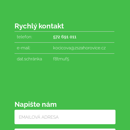
Rychlý kontakt
telefon:
572 691 011
e-mail:
kocicova@zszahorovice.cz
dat.schránka
f8tmuf5
Napište nám