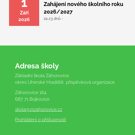
1
Zahájení nového školního roku
2026/2027
Září
za 23 dnů -
2026
Adresa školy
Základní škola Záhorovice,
okres Uherské Hradiště, příspěvková organizace
Záhorovice 164
687 71 Bojkovice
skola
@zszahorovice.cz
Prohlášení o přístupnosti