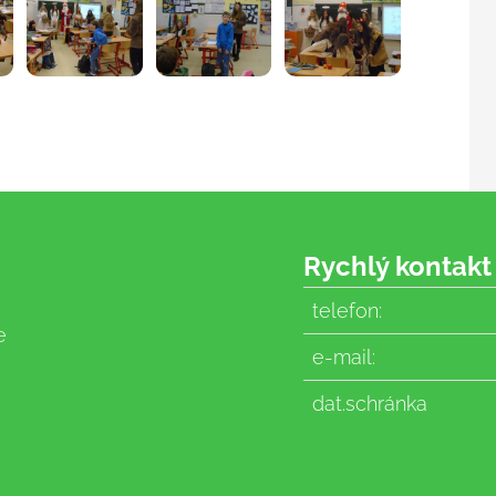
Rychlý kontakt
telefon:
e
e-mail:
dat.schránka