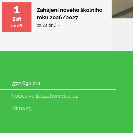
1
Zahájení nového školního
roku 2026/2027
Září
za 24 dnů -
2026
572 691 011
kocicova@zszahorovice.cz
f8tmuf5