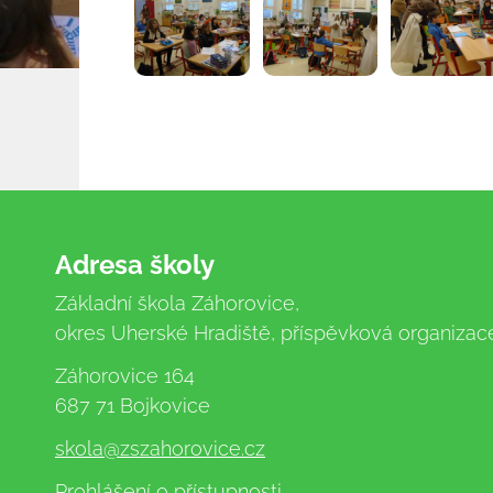
Adresa školy
Základní škola Záhorovice,
okres Uherské Hradiště, příspěvková organizac
Záhorovice 164
687 71 Bojkovice
skola
@zszahorovice.cz
Prohlášení o přístupnosti