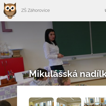
ZŠ Záhorovice
Mikulášská nadíl