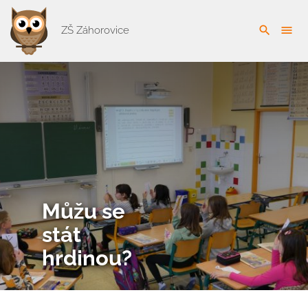
search
menu
ZŠ Záhorovice
Můžu se
stát
hrdinou?