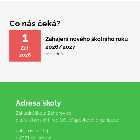
Co nás čeká?
1
Zahájení nového školního roku
2026/2027
Září
za 24 dnů -
2026
Adresa školy
Základní škola Záhorovice,
okres Uherské Hradiště, příspěvková organizace
Záhorovice 164
687 71 Bojkovice