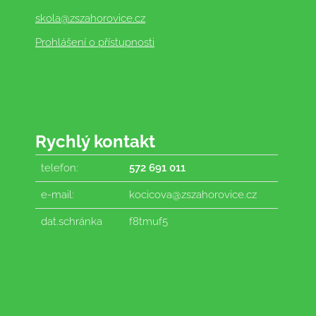
skola
@zszahorovice.cz
Prohlášení o přístupnosti
Rychlý kontakt
telefon:
572 691 011
e-mail:
kocicova@zszahorovice.cz
dat.schránka
f8tmuf5