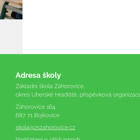
Adresa školy
Základní škola Záhorovice,
okres Uherské Hradiště, příspěvková organizac
Záhorovice 164
687 71 Bojkovice
skola
@zszahorovice.cz
Prohlášení o přístupnosti