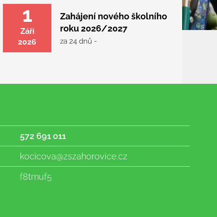
1
Zahájení nového školního
roku 2026/2027
Září
za 24 dnů -
2026
572 691 011
kocicova@zszahorovice.cz
f8tmuf5