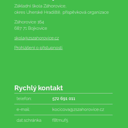
Základní škola Záhorovice,
okres Uherské Hradiště, příspěvková organizace
Záhorovice 164
687 71 Bojkovice
skola
@zszahorovice.cz
Prohlášení o přístupnosti
Rychlý kontakt
telefon:
572 691 011
e-mail:
kocicova@zszahorovice.cz
dat.schránka
f8tmuf5