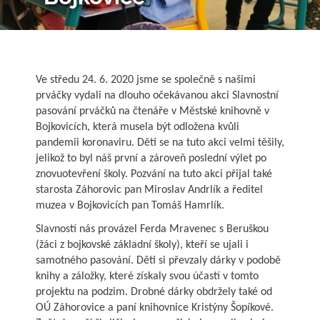
Ve středu 24. 6. 2020 jsme se společně s našimi
prváčky vydali na dlouho očekávanou akci Slavnostní
pasování prváčků na čtenáře v Městské knihovně v
Bojkovicích, která musela být odložena kvůli
pandemii koronaviru. Děti se na tuto akci velmi těšily,
jelikož to byl náš první a zároveň poslední výlet po
znovuotevření školy. Pozvání na tuto akci přijal také
starosta Záhorovic pan Miroslav Andrlík a ředitel
muzea v Bojkovicích pan Tomáš Hamrlík.
Slavností nás provázel Ferda Mravenec s Beruškou
(žáci z bojkovské základní školy), kteří se ujali i
samotného pasování. Děti si převzaly dárky v podobě
knihy a záložky, které získaly svou účastí v tomto
projektu na podzim. Drobné dárky obdržely také od
OÚ Záhorovice a paní knihovnice Kristýny Šopíkové.