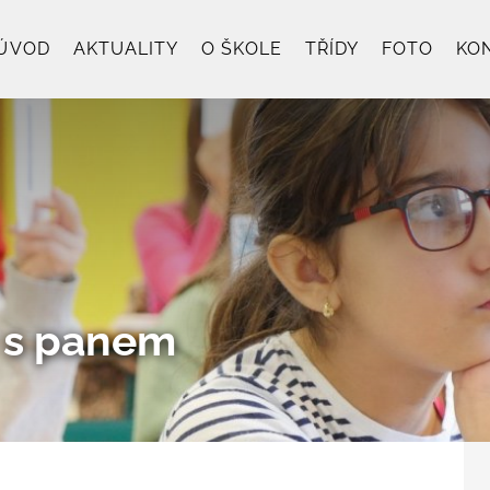
ÚVOD
AKTUALITY
O ŠKOLE
TŘÍDY
FOTO
KO
 s panem