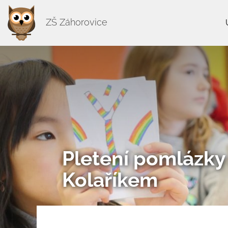
ZŠ Záhorovice
Pletení pomlázky
Kolaříkem