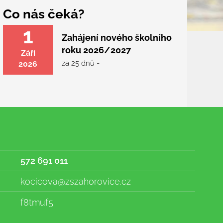
Co nás čeká?
1
Zahájení nového školního
roku 2026/2027
Září
za 25 dnů -
2026
572 691 011
kocicova@zszahorovice.cz
f8tmuf5