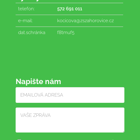
telefon:
572 691 011
e-mail:
kocicova@zszahorovice.cz
dat.schránka
f8tmuf5
Napište nám