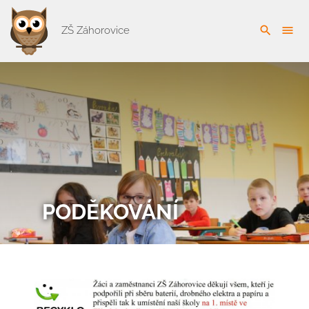
search
menu
ZŠ Záhorovice
PODĚKOVÁNÍ