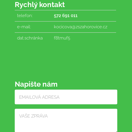
Rychlý kontakt
telefon:
572 691 011
e-mail:
kocicova@zszahorovice.cz
dat.schránka
f8tmuf5
Napište nám