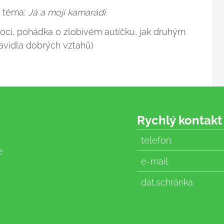
a téma:
Já a moji kamarádi.
voci, pohádka o zlobivém autíčku, jak druhým
ravidla dobrých vztahů)
Rychlý kontakt
telefon:
e
e-mail:
dat.schránka