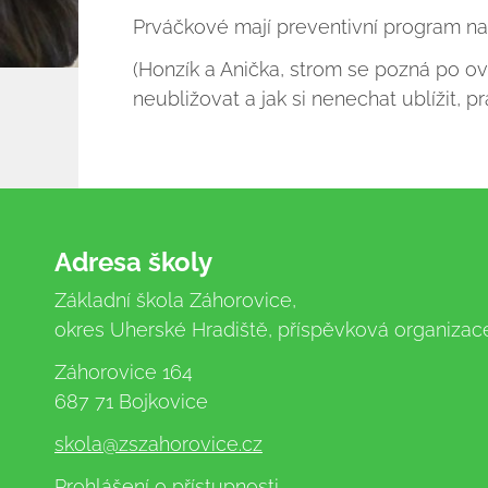
Prváčkové mají preventivní program n
(Honzík a Anička, strom se pozná po o
neubližovat a jak si nenechat ublížit, p
Adresa školy
Základní škola Záhorovice,
okres Uherské Hradiště, příspěvková organizac
Záhorovice 164
687 71 Bojkovice
skola
@zszahorovice.cz
Prohlášení o přístupnosti