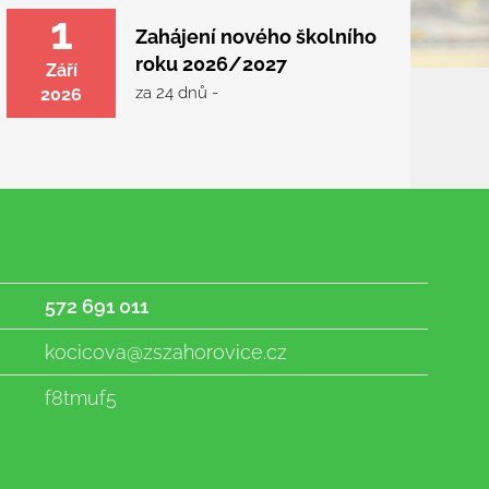
1
Zahájení nového školního
roku 2026/2027
Září
za 24 dnů -
2026
572 691 011
kocicova@zszahorovice.cz
f8tmuf5