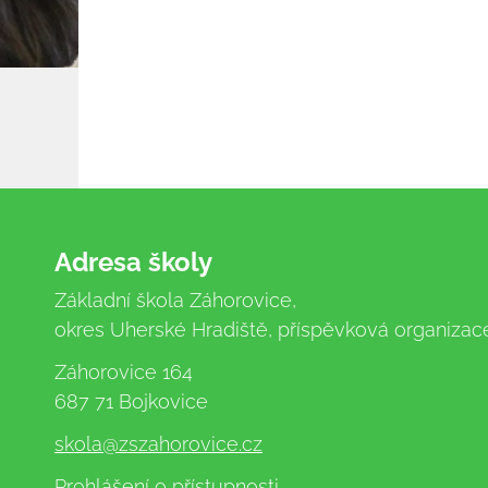
Adresa školy
Základní škola Záhorovice,
okres Uherské Hradiště, příspěvková organizac
Záhorovice 164
687 71 Bojkovice
skola
@zszahorovice.cz
Prohlášení o přístupnosti