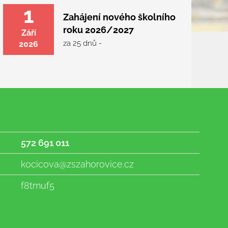
1
Zahájení nového školního
roku 2026/2027
Září
za 25 dnů -
2026
572 691 011
kocicova@zszahorovice.cz
f8tmuf5