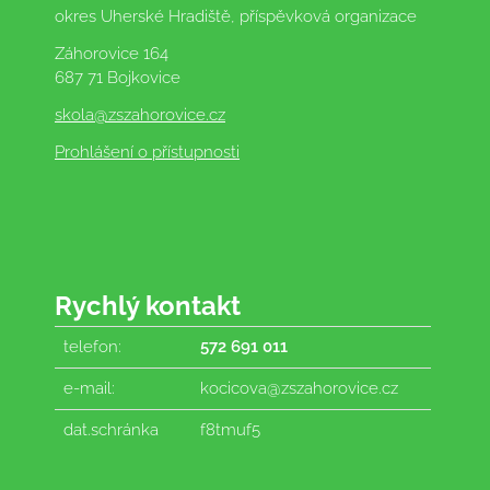
okres Uherské Hradiště, příspěvková organizace
Záhorovice 164
687 71 Bojkovice
skola
@zszahorovice.cz
Prohlášení o přístupnosti
Rychlý kontakt
telefon:
572 691 011
e-mail:
kocicova@zszahorovice.cz
dat.schránka
f8tmuf5