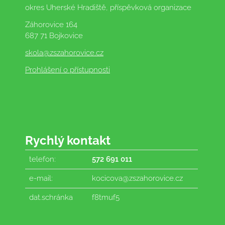
okres Uherské Hradiště, příspěvková organizace
Záhorovice 164
687 71 Bojkovice
skola
@zszahorovice.cz
Prohlášení o přístupnosti
Rychlý kontakt
telefon:
572 691 011
e-mail:
kocicova@zszahorovice.cz
dat.schránka
f8tmuf5