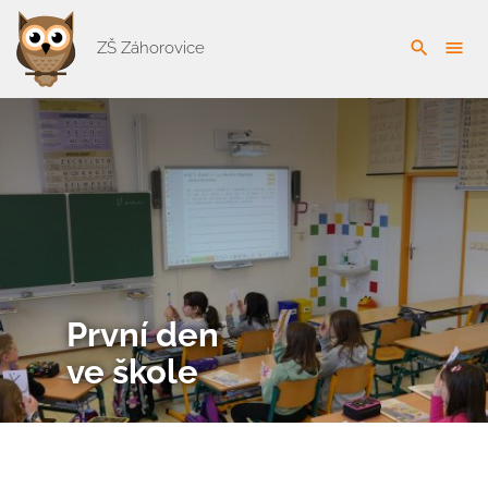
search
menu
ZŠ Záhorovice
První den
ve škole