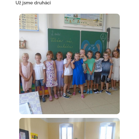
Už jsme druháci