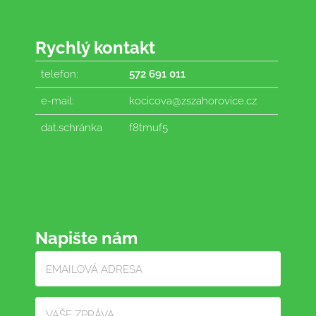
Rychlý kontakt
telefon:
572 691 011
e-mail:
kocicova@zszahorovice.cz
dat.schránka
f8tmuf5
Napište nám