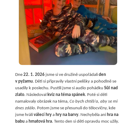
Dne
22. 1. 2026
jsme si ve družině uspořádali
den
v pyžamu
. Děti si připravily vlastní pelíšky a pohodlně se
usadily k poslechu. Pustili jsme si audio pohádku
Sůl nad
zlato
. Následoval
kvíz na téma spánek
. Poté si děti
namalovaly obrázek na téma,
Co bych chtěl/a, aby se mi
dnes zdálo
. Potom jsme se přesunuli do tělocvičny, kde
jsme hráli
válecí hry
a
hry na barvy
. Nechyběla ani
hra na
babu
a
hmatová hra
. Tento den si děti opravdu moc užily.