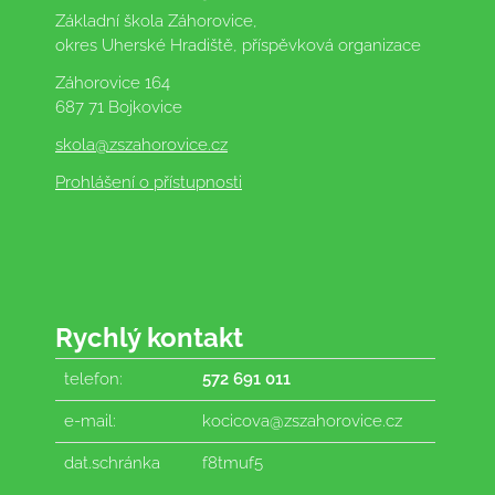
Základní škola Záhorovice,
okres Uherské Hradiště, příspěvková organizace
Záhorovice 164
687 71 Bojkovice
skola
@zszahorovice.cz
Prohlášení o přístupnosti
Rychlý kontakt
telefon:
572 691 011
e-mail:
kocicova@zszahorovice.cz
dat.schránka
f8tmuf5