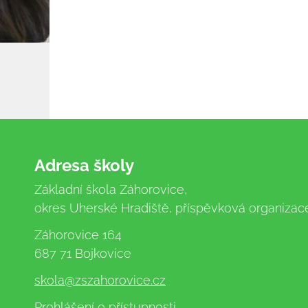
Adresa školy
Základní škola Záhorovice,
okres Uherské Hradiště, příspěvková organizac
Záhorovice 164
687 71 Bojkovice
skola
@zszahorovice.cz
Prohlášení o přístupnosti