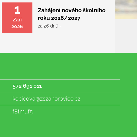
1
Zahájení nového školního
roku 2026/2027
Září
za 26 dnů -
2026
572 691 011
kocicova@zszahorovice.cz
f8tmuf5