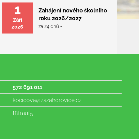
1
Zahájení nového školního
roku 2026/2027
Září
za 24 dnů -
2026
572 691 011
kocicova@zszahorovice.cz
f8tmuf5