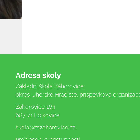
Adresa školy
Základní škola Záhorovice,
okres Uherské Hradiště, příspěvková organizac
Záhorovice 164
687 71 Bojkovice
skola
@zszahorovice.cz
Prohlášení o přístupnosti