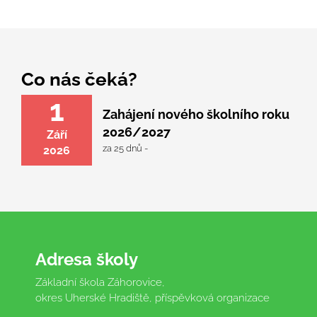
Co nás čeká?
1
Zahájení nového školního roku
2026/2027
Září
za 25 dnů -
2026
Adresa školy
Základní škola Záhorovice,
okres Uherské Hradiště, příspěvková organizace