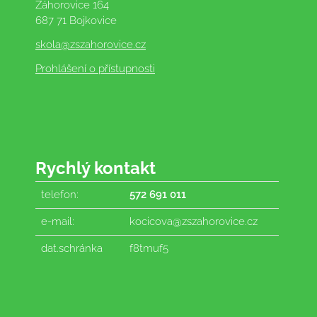
Záhorovice 164
687 71 Bojkovice
skola
@zszahorovice.cz
Prohlášení o přístupnosti
Rychlý kontakt
telefon:
572 691 011
e-mail:
kocicova@zszahorovice.cz
dat.schránka
f8tmuf5