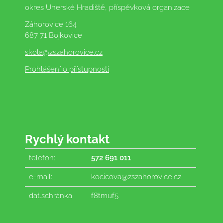
okres Uherské Hradiště, příspěvková organizace
Záhorovice 164
687 71 Bojkovice
skola
@zszahorovice.cz
Prohlášení o přístupnosti
Rychlý kontakt
telefon:
572 691 011
e-mail:
kocicova@zszahorovice.cz
dat.schránka
f8tmuf5