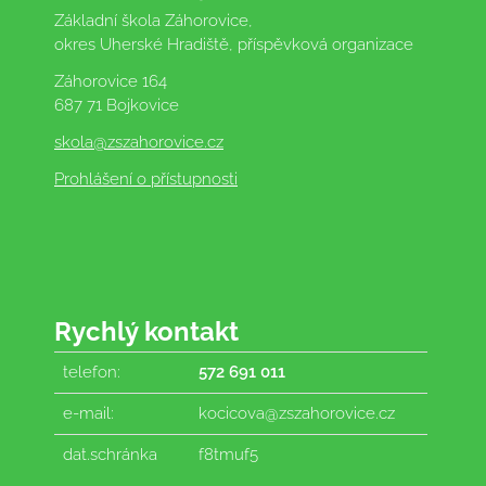
Základní škola Záhorovice,
okres Uherské Hradiště, příspěvková organizace
Záhorovice 164
687 71 Bojkovice
skola
@zszahorovice.cz
Prohlášení o přístupnosti
Rychlý kontakt
telefon:
572 691 011
e-mail:
kocicova@zszahorovice.cz
dat.schránka
f8tmuf5