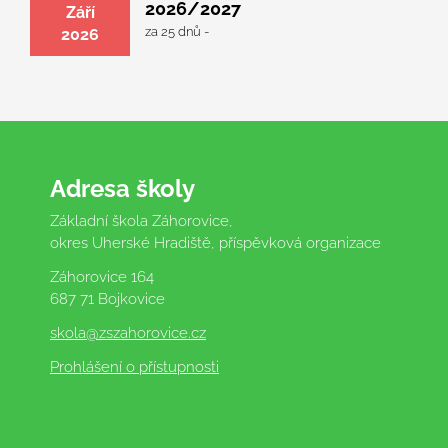
2026/2027
Září
za 25 dnů -
2026
Adresa školy
Základní škola Záhorovice,
okres Uherské Hradiště, příspěvková organizace
Záhorovice 164
687 71 Bojkovice
skola
@zszahorovice.cz
Prohlášení o přístupnosti