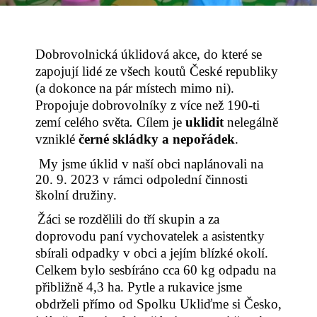
Dobrovolnická úklidová akce, do které se
zapojují lidé ze všech koutů České republiky
(a dokonce na pár místech mimo ni).
Propojuje dobrovolníky z více než 190-ti
zemí celého světa
.
C
ílem je
uklidit
nelegálně
vzniklé
černé skládky a nepořádek
.
My jsme úklid v naší obci naplánovali na
20. 9.
2023 v rámci odpolední činnosti
školní družiny.
Žáci se rozdělili do tří skupin a za
doprovodu paní vychovatelek a asistentky
sbírali odpadky v obci a jejím blízké okolí.
Celkem bylo sesbíráno cca 60 kg odpadu na
přibližně 4,3 ha. Pytle a rukavice jsme
obdrželi přímo od Spolku Ukliďme si Česko,