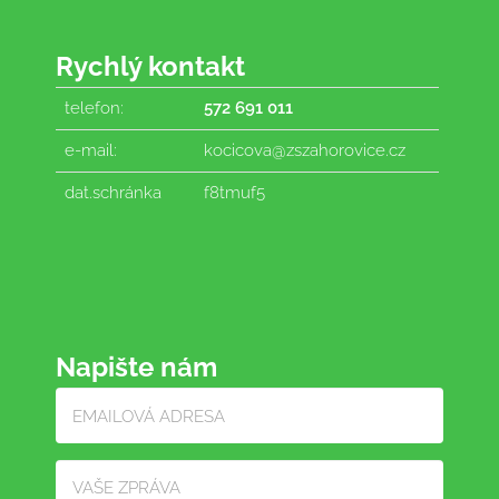
Rychlý kontakt
telefon:
572 691 011
e-mail:
kocicova@zszahorovice.cz
dat.schránka
f8tmuf5
Napište nám