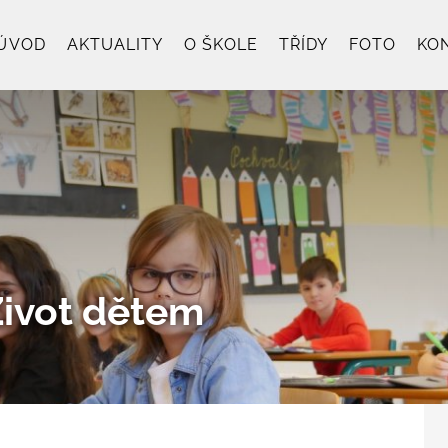
ÚVOD
AKTUALITY
O ŠKOLE
TŘÍDY
FOTO
KO
Život dětem