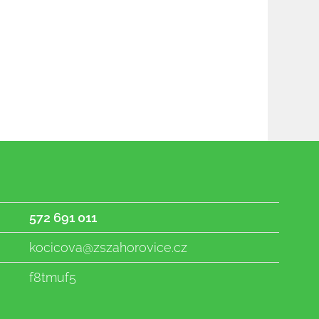
572 691 011
kocicova@zszahorovice.cz
f8tmuf5