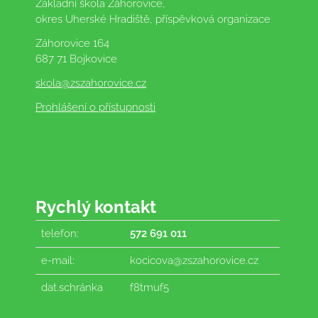
Základní škola Záhorovice,
okres Uherské Hradiště, příspěvková organizace
Záhorovice 164
687 71 Bojkovice
skola
@zszahorovice.cz
Prohlášení o přístupnosti
Rychlý kontakt
telefon:
572 691 011
e-mail:
kocicova@zszahorovice.cz
dat.schránka
f8tmuf5