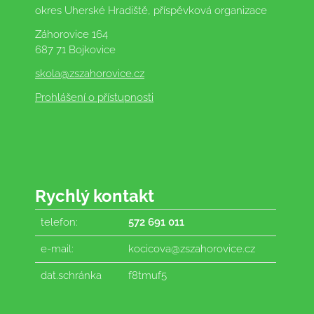
okres Uherské Hradiště, příspěvková organizace
Záhorovice 164
687 71 Bojkovice
skola
@zszahorovice.cz
Prohlášení o přístupnosti
Rychlý kontakt
telefon:
572 691 011
e-mail:
kocicova@zszahorovice.cz
dat.schránka
f8tmuf5