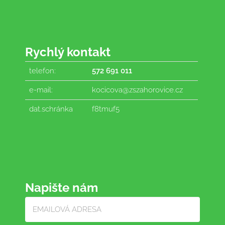
Rychlý kontakt
telefon:
572 691 011
e-mail:
kocicova@zszahorovice.cz
dat.schránka
f8tmuf5
Napište nám