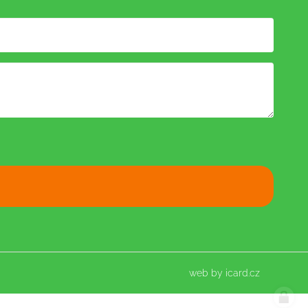
web by
icard.cz