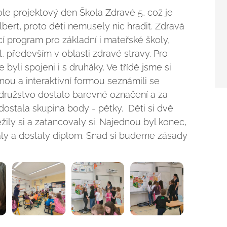
ole projektový den Škola Zdravé 5, což je
bert, proto děti nemusely nic hradit. Zdravá
cí program pro základní i mateřské školy,
l, především v oblasti zdravé stravy. Pro
byli spojeni i s druháky. Ve třídě jsme si
nou a interaktivní formou seznámili se
družstvo dostalo barevné označení a za
stala skupina body - pětky. Děti si dvě
žily si a zatancovaly si. Najednou byl konec,
rály a dostaly diplom. Snad si budeme zásady