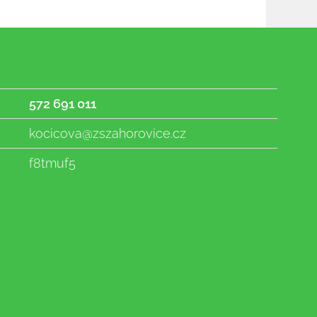
572 691 011
kocicova@zszahorovice.cz
f8tmuf5