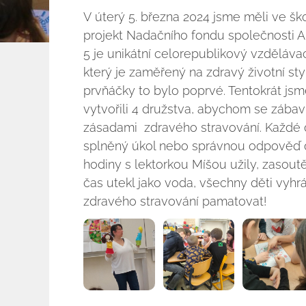
V úterý 5. března 2024 jsme měli ve šk
projekt Nadačního fondu společnosti Al
5 je unikátní celorepublikový vzděláva
který je zaměřený na zdravý životní sty
prvňáčky to bylo poprvé. Tentokrát jsme 
vytvořili 4 družstva, abychom se zábav
zásadami zdravého stravování. Každé 
splněný úkol nebo správnou odpověď do
hodiny s lektorkou Míšou užily, zasoutě
čas utekl jako voda, všechny děti vyh
zdravého stravování pamatovat!