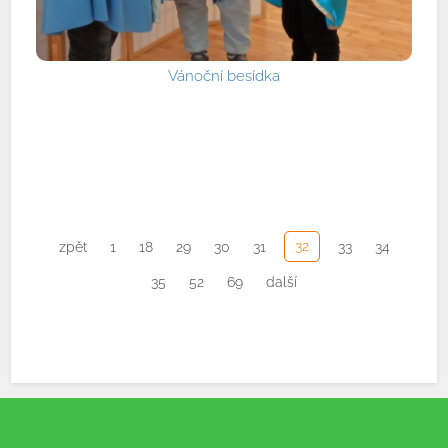
Vánoční besídka
32
zpět
1
18
29
30
31
33
34
35
52
69
další