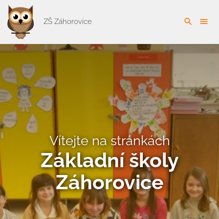
search
menu
ZŠ Záhorovice
Vítejte na stránkách
Základní školy
Záhorovice