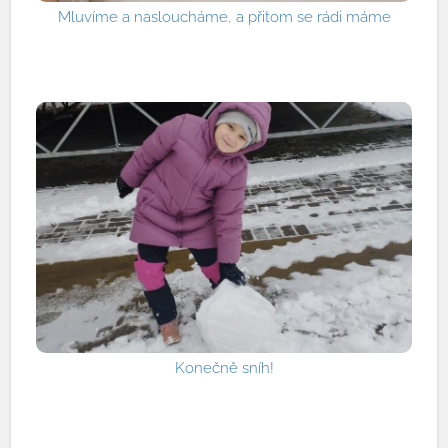
Mluvíme a nasloucháme, a přitom se rádi máme
Konečně sníh!