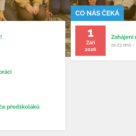
CO NÁS ČEKÁ
1
!
Zahájení
Září
za 23 dnů -
2026
práci
iče předškoláků