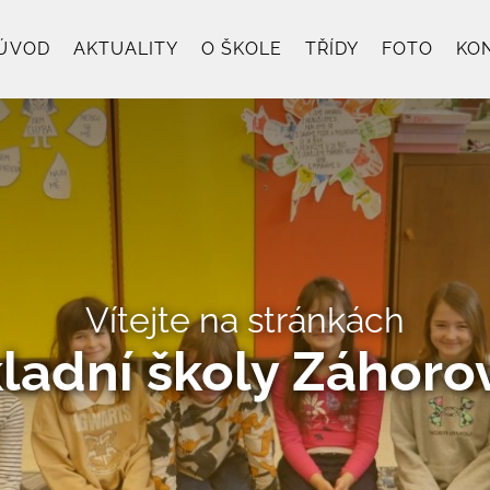
ÚVOD
AKTUALITY
O ŠKOLE
TŘÍDY
FOTO
KO
Vítejte na stránkách
ladní školy Záhoro