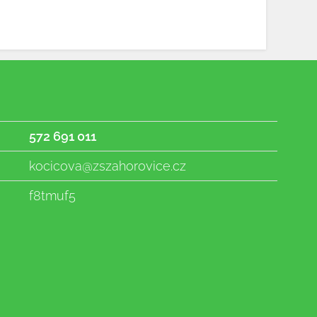
572 691 011
kocicova@zszahorovice.cz
f8tmuf5