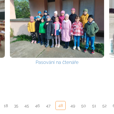
Pasování na čtenáře
48
18
35
45
46
47
49
50
51
52