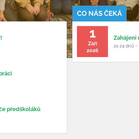
CO NÁS ČEKÁ
1
!
Zahájení
Září
za 24 dnů -
2026
práci
iče předškoláků