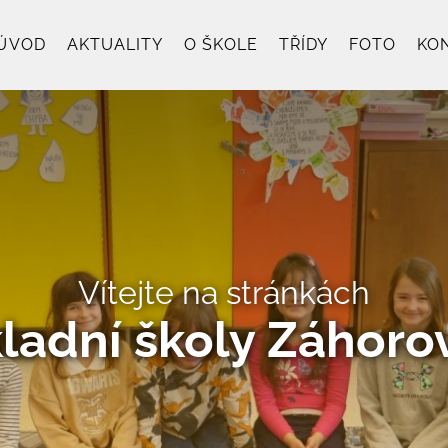
ÚVOD
AKTUALITY
O ŠKOLE
TŘÍDY
FOTO
KO
Vítejte na stránkách
ladní školy Záhoro