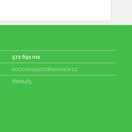
572 691 011
kocicova@zszahorovice.cz
f8tmuf5