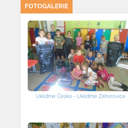
FOTOGALERIE
Ukliďme Česko - Ukliďme Záhorovice