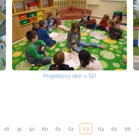
Projektový den v ŠD
63
18
35
52
60
61
62
64
65
66