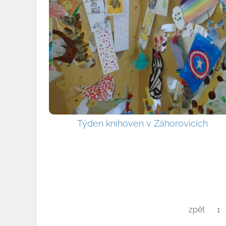
Týden knihoven v Záhorovicích
zpět
1