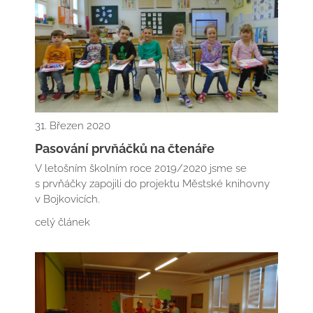
31. Březen 2020
Pasování prvňáčků na čtenáře
V letošním školním roce 2019/2020 jsme se
s prvňáčky zapojili do projektu Městské knihovny
v Bojkovicích.
celý článek