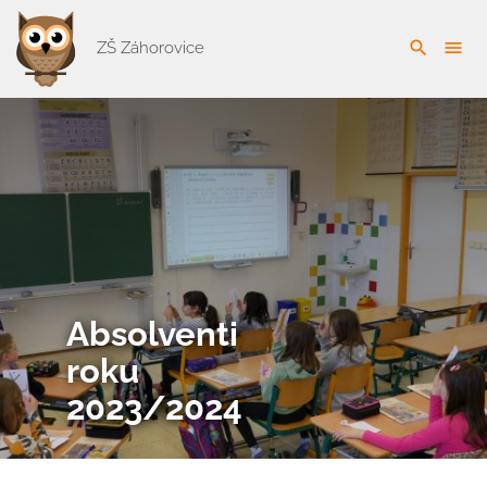
search
menu
ZŠ Záhorovice
Absolventi
roku
2023/2024