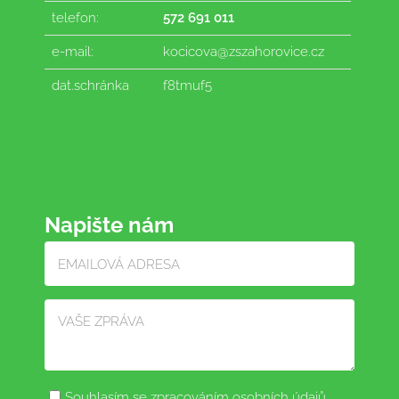
telefon:
572 691 011
e-mail:
kocicova@zszahorovice.cz
dat.schránka
f8tmuf5
Napište nám
Souhlasím se zpracováním osobních údajů