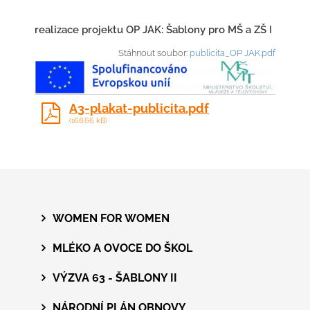
realizace projektu OP JAK: Šablony pro MŠ a ZŠ I
Stáhnout soubor:
publicita_OP JAK.pdf
A3-plakat-publicita.pdf
(168.66 kB)
WOMEN FOR WOMEN
MLÉKO A OVOCE DO ŠKOL
VÝZVA 63 - ŠABLONY II
NÁRODNÍ PLÁN OBNOVY