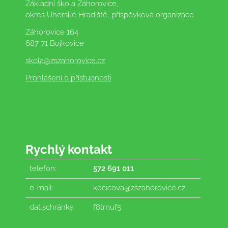
Základní škola Záhorovice,
okres Uherské Hradiště, příspěvková organizace
Záhorovice 164
687 71 Bojkovice
skola
@zszahorovice.cz
Prohlášení o přístupnosti
Rychlý kontakt
telefon:
572 691 011
e-mail:
kocicova@zszahorovice.cz
dat.schránka
f8tmuf5