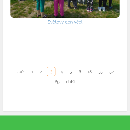
Světový den včel
3
zpět
1
2
4
5
6
18
35
52
69
další