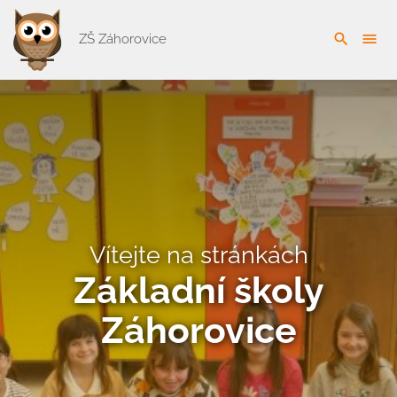
search
menu
ZŠ Záhorovice
Vítejte na stránkách
Základní školy
Záhorovice