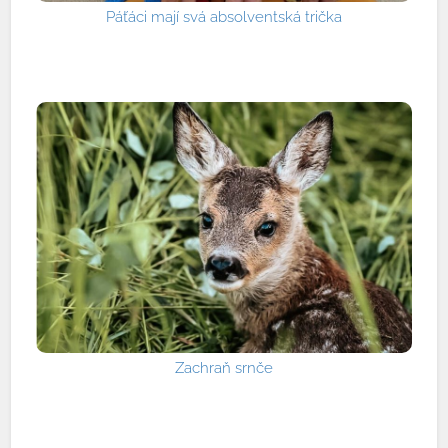
Páťáci mají svá absolventská trička
Zachraň srnče