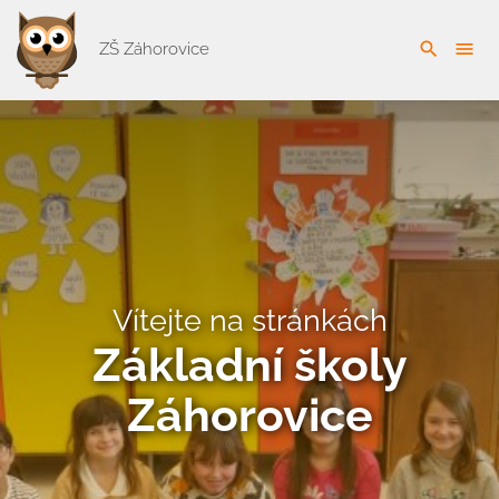
search
menu
ZŠ Záhorovice
Vítejte na stránkách
Základní školy
Záhorovice