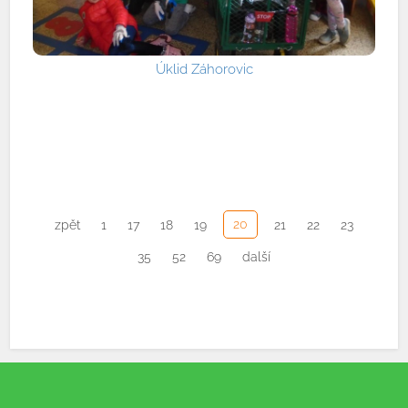
Úklid Záhorovic
20
zpět
1
17
18
19
21
22
23
35
52
69
další