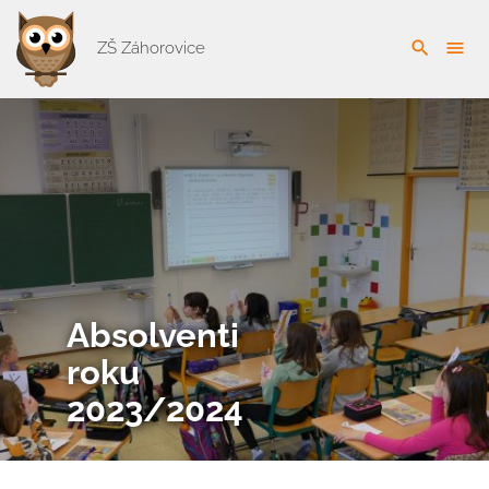
search
menu
ZŠ Záhorovice
Absolventi
roku
2023/2024