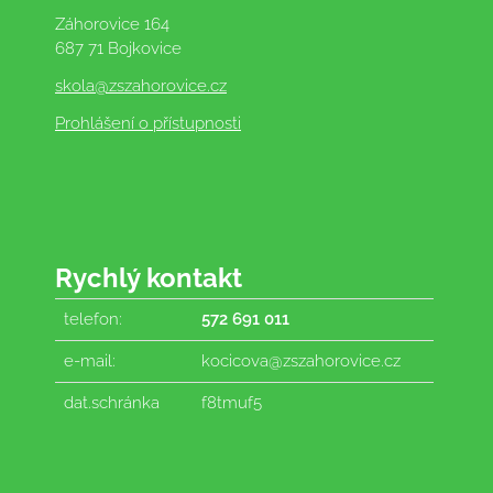
Záhorovice 164
687 71 Bojkovice
skola
@zszahorovice.cz
Prohlášení o přístupnosti
Rychlý kontakt
telefon:
572 691 011
e-mail:
kocicova@zszahorovice.cz
dat.schránka
f8tmuf5