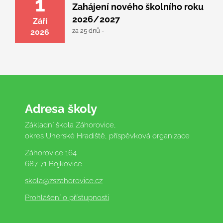
1
Zahájení nového školního roku
2026/2027
Září
za 25 dnů -
2026
Adresa školy
Základní škola Záhorovice,
okres Uherské Hradiště, příspěvková organizace
Záhorovice 164
687 71 Bojkovice
skola
@zszahorovice.cz
Prohlášení o přístupnosti