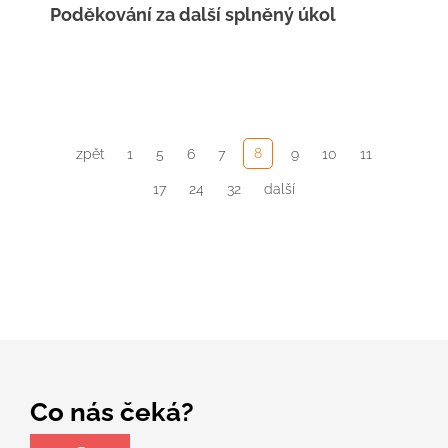
Poděkování za další splněný úkol
8
zpět
1
5
6
7
9
10
11
17
24
32
další
Co nás čeká?