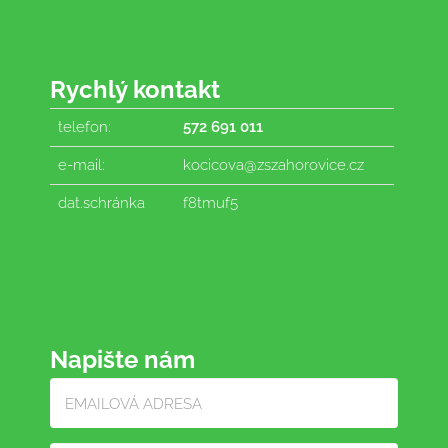
Rychlý kontakt
telefon:
572 691 011
e-mail:
kocicova@zszahorovice.cz
dat.schránka
f8tmuf5
Napište nám