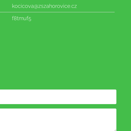
kocicova@zszahorovice.cz
f8tmuf5