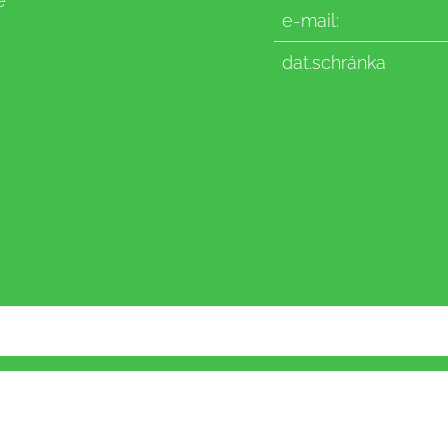
e
e-mail:
dat.schránka