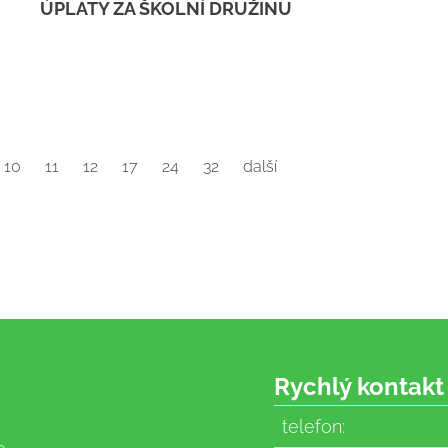
ÚPLATY ZA ŠKOLNÍ DRUŽINU
10
11
12
17
24
32
další
Rychlý kontakt
telefon: