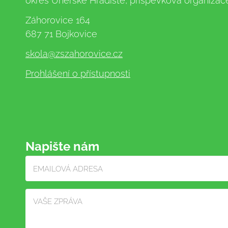
okres Uherské Hradiště, příspěvková organizac
Záhorovice 164
687 71 Bojkovice
skola
@zszahorovice.cz
Prohlášení o přístupnosti
Napište nám