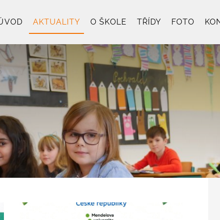
ÚVOD
AKTUALITY
O ŠKOLE
TŘÍDY
FOTO
KO