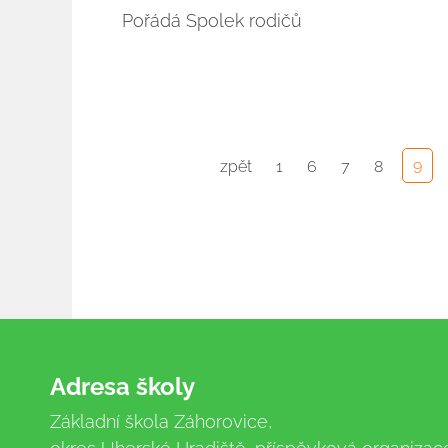
Pořádá Spolek rodičů
9
zpět
1
6
7
8
Adresa školy
Základní škola Záhorovice,