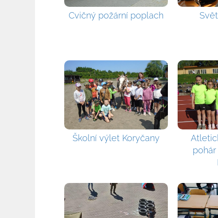
Cvičný požární poplach
Svět
Školní výlet Koryčany
Atleti
pohár 