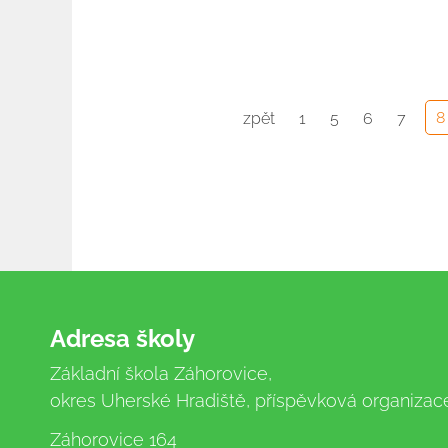
8
zpět
1
5
6
7
Adresa školy
Základní škola Záhorovice,
okres Uherské Hradiště, příspěvková organizac
Záhorovice 164