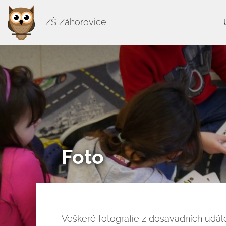
ZŠ Záhorovice
Foto
Veškeré fotografie z dosavadních udál