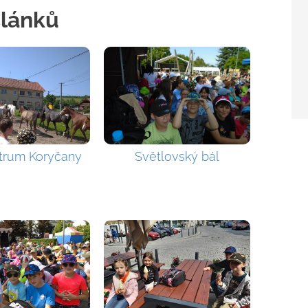
článků
trum Koryčany
Světlovský bál