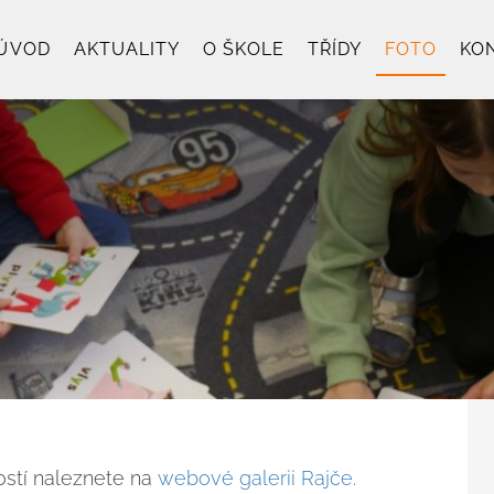
ÚVOD
AKTUALITY
O ŠKOLE
TŘÍDY
FOTO
KO
ostí naleznete na
webové galerii Rajče.