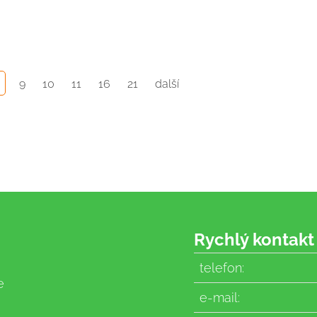
9
10
11
16
21
další
Rychlý kontakt
telefon:
e
e-mail: