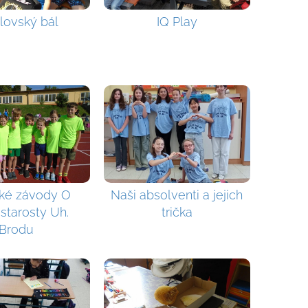
lovský bál
IQ Play
cké závody O
Naši absolventi a jejich
starosty Uh.
trička
Brodu