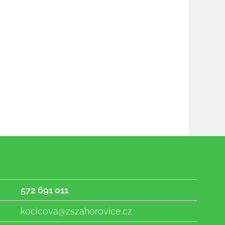
572 691 011
kocicova@zszahorovice.cz