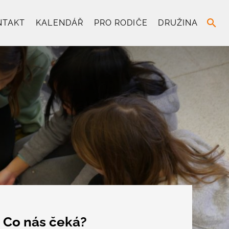
search
NTAKT
KALENDÁŘ
PRO RODIČE
DRUŽINA
Co nás čeká?