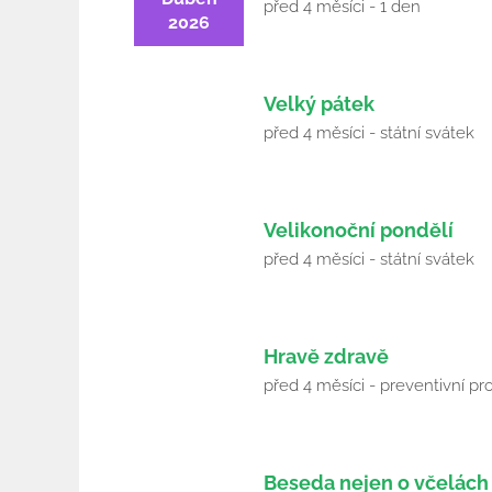
před 4 měsíci - 1 den
2026
3
Velký pátek
Duben
před 4 měsíci - státní svátek
2026
6
Velikonoční pondělí
Duben
před 4 měsíci - státní svátek
2026
10
Hravě zdravě
Duben
před 4 měsíci - preventivní pro
2026
14
Beseda nejen o včelách