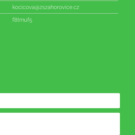
kocicova@zszahorovice.cz
f8tmuf5