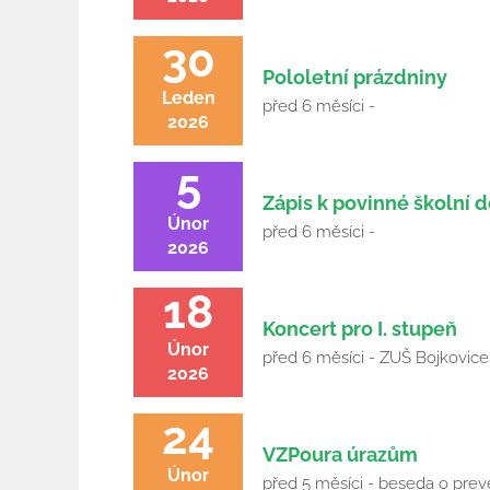
30
Pololetní prázdniny
Leden
před 6 měsíci -
2026
5
Zápis k povinné školní 
Únor
před 6 měsíci -
2026
18
Koncert pro I. stupeň
Únor
před 6 měsíci - ZUŠ Bojkovice
2026
24
VZPoura úrazům
Únor
před 5 měsíci - beseda o prev