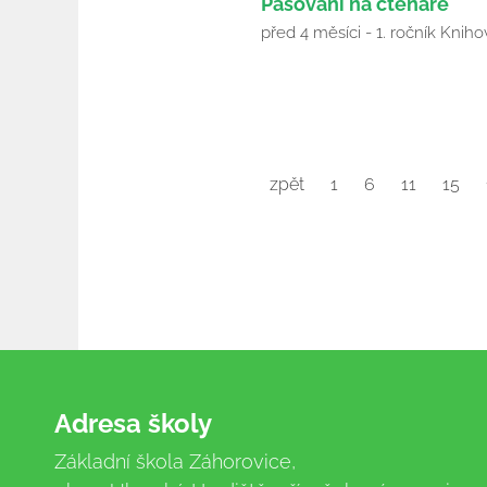
Pasování na čtenáře
Duben
před 4 měsíci - 1. ročník Knih
2026
zpět
1
6
11
15
Adresa školy
Základní škola Záhorovice,