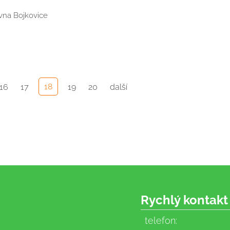
ovna Bojkovice
18
16
17
19
20
další
Rychlý kontakt
telefon: