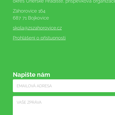
okres Uherské Hradiště, příspěvková organizac
Záhorovice 164
687 71 Bojkovice
skola
@zszahorovice.cz
Prohlášení o přístupnosti
Napište nám