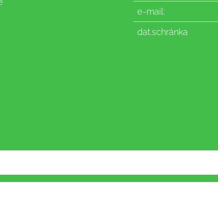
e
e-mail:
dat.schránka