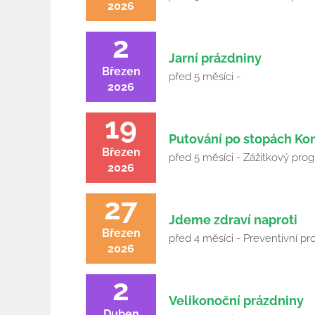
2026
2
Jarní prázdniny
Březen
před 5 měsíci -
2026
19
Putování po stopách K
Březen
před 5 měsíci - Zážitkový pro
2026
27
Jdeme zdraví naproti
Březen
před 4 měsíci - Preventivní pro
2026
2
Velikonoční prázdniny
Duben