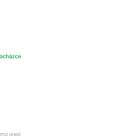
docházce
enci úrazů