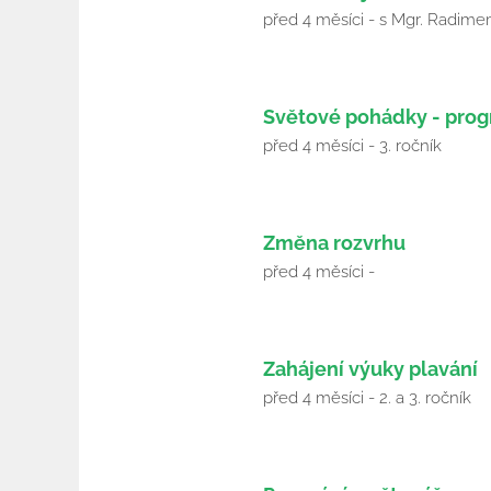
Duben
před 4 měsíci - s Mgr. Radim
2026
17
Světové pohádky - prog
Duben
před 4 měsíci - 3. ročník
2026
20
Změna rozvrhu
Duben
před 4 měsíci -
2026
22
Zahájení výuky plavání
Duben
před 4 měsíci - 2. a 3. ročník
2026
22